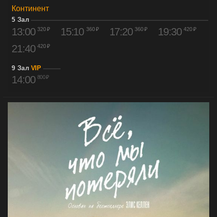
Континент
5 Зал
13:00
15:10
17:20
19:30
320 ₽
360 ₽
360 ₽
420 ₽
21:40
420 ₽
9 Зал
VIP
14:00
800 ₽