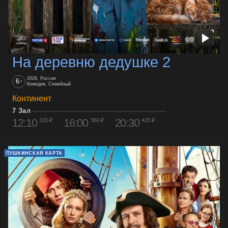
На деревню дедушке 2
2026, Россия
6
+
Комедия, Семейный
Континент
7 Зал
12:10
16:00
20:30
320 ₽
360 ₽
420 ₽
ПУШКИНСКАЯ КАРТА