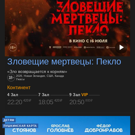
Зловещие мертвецы: Пекло
«Зло возвращается к корням»
2026, Новая Зеландия, США, Канада
18
+
Ужасы
Континент
4 Зал
7 Зал
9 Зал
VIP
22:20
18:05
20:50
420 ₽
420 ₽
800 ₽
ДЕТЯМ
ПУШКИНСКАЯ КАРТА