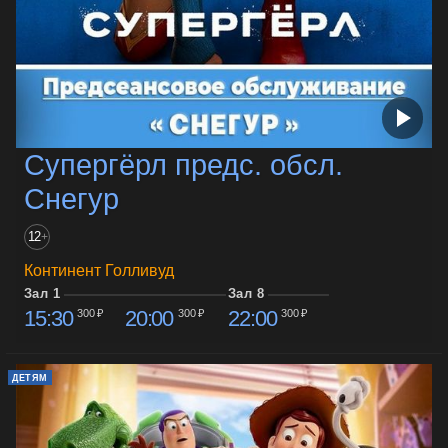
Супергёрл предс. обсл.
Снегур
12
+
Континент Голливуд
Зал 1
Зал 8
15:30
20:00
22:00
300 ₽
300 ₽
300 ₽
ДЕТЯМ