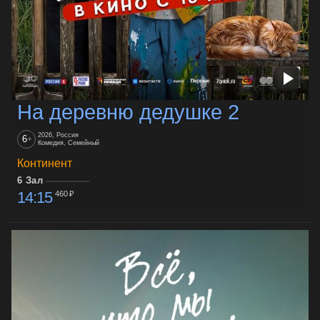
На деревню дедушке 2
2026, Россия
6
+
Комедия, Семейный
Континент
6 Зал
14:15
460 ₽