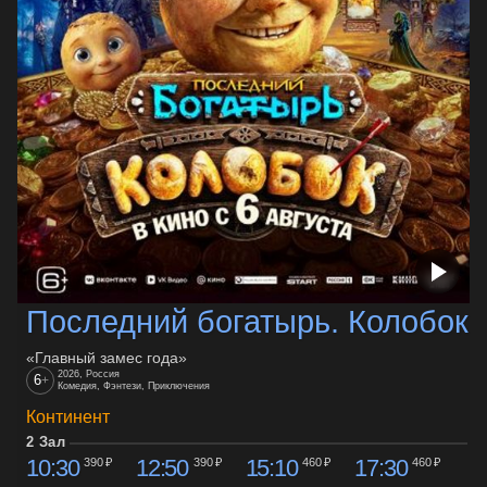
Последний богатырь. Колобок
«Главный замес года»
2026, Россия
6
+
Комедия, Фэнтези, Приключения
Континент
2 Зал
10:30
12:50
15:10
17:30
390 ₽
390 ₽
460 ₽
460 ₽