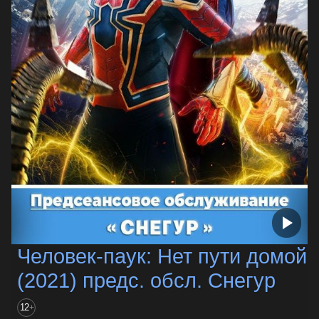
Человек-паук: Нет пути домой
(2021) предс. обсл. Снегур
12
+