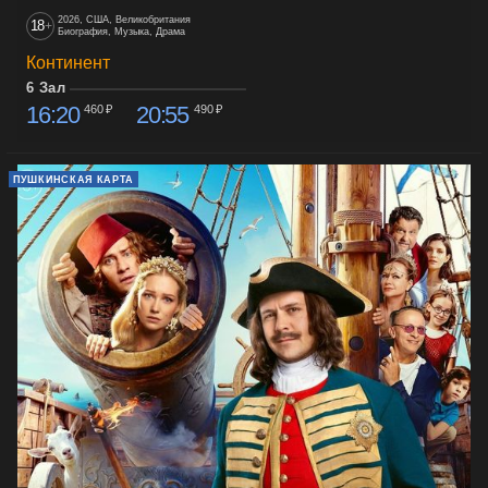
2026, США, Великобритания
18
+
Биография, Музыка, Драма
Континент
6 Зал
16:20
20:55
460 ₽
490 ₽
ПУШКИНСКАЯ КАРТА