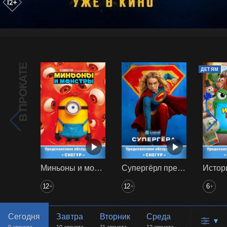
В ПРОКАТЕ
ДЕТЯМ
Миньоны и монстры предс. обсл. Снегур
Супергёрл предс. обсл. Снегур
12
12
6
+
+
+
Сегодня
Завтра
Вторник
Среда
▾