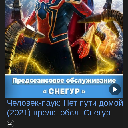
Человек-паук: Нет пути домой
(2021) предс. обсл. Снегур
12
+