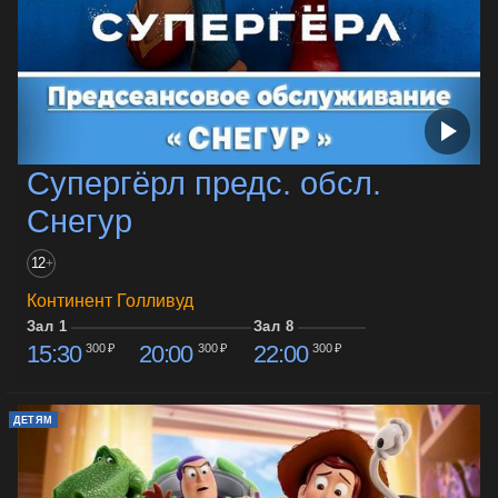
Супергёрл предс. обсл.
Снегур
12
+
Континент Голливуд
Зал 1
Зал 8
15:30
20:00
22:00
300 ₽
300 ₽
300 ₽
ДЕТЯМ