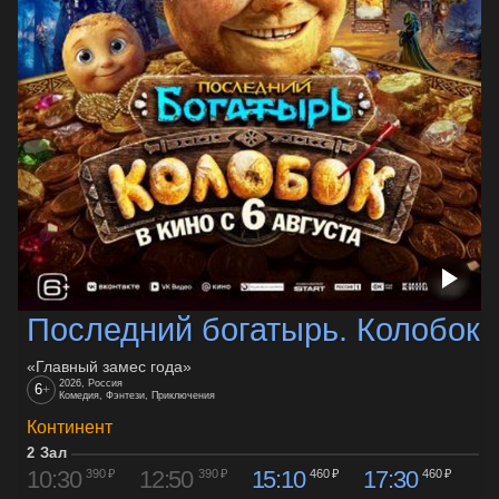
Последний богатырь. Колобок
«Главный замес года»
2026, Россия
6
+
Комедия, Фэнтези, Приключения
Континент
2 Зал
10:30
12:50
15:10
17:30
390 ₽
390 ₽
460 ₽
460 ₽