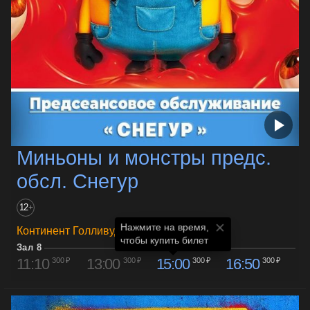
Миньоны и монстры предс.
обсл. Снегур
12
+
Нажмите на время,

Континент Голливуд
чтобы купить билет
Зал 8
11:10
13:00
15:00
16:50
300 ₽
300 ₽
300 ₽
300 ₽