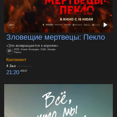
Зловещие мертвецы: Пекло
«Зло возвращается к корням»
2026, Новая Зеландия, США, Канада
18
+
Ужасы
Континент
4 Зал
21:20
490 ₽