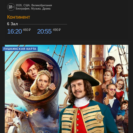
2026, США, Великобритания
18
+
Биография, Музыка, Драма
Континент
6 Зал
16:20
20:55
460 ₽
490 ₽
ПУШКИНСКАЯ КАРТА