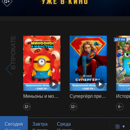
В ПРОКАТЕ
ДЕТЯМ
Миньоны и монстры предс. обсл. Снегур
Супергёрл предс. обсл. Снегур
12
12
6
+
+
+
Сегодня
Завтра
Среда
▾