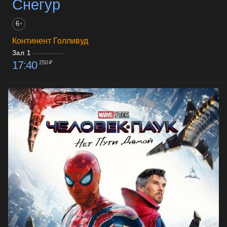
Снегур
6
+
Континент Голливуд
Зал 1
17:40
250 ₽