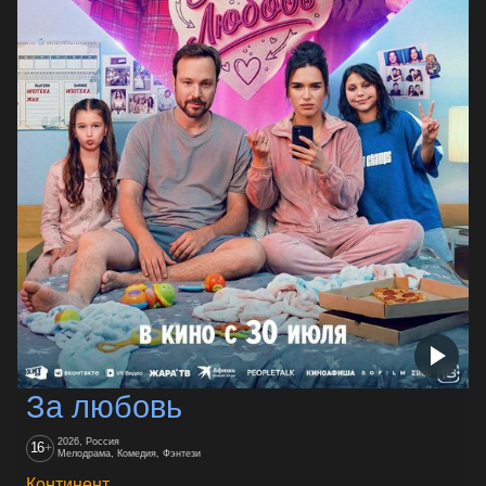
За любовь
2026, Россия
16
+
Мелодрама, Комедия, Фэнтези
Континент