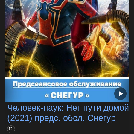
Человек-паук: Нет пути домой
(2021) предс. обсл. Снегур
12
+