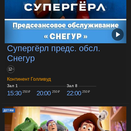
Супергёрл предс. обсл.
Снегур
12
+
Континент Голливуд
Зал 1
Зал 8
15:30
20:00
22:00
250 ₽
250 ₽
250 ₽
ДЕТЯМ