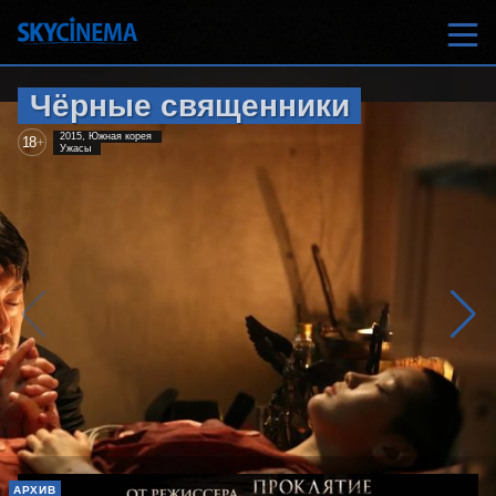
Чёрные священники
2015, Южная корея
18
+
Ужасы
АРХИВ