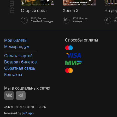
Старый орёл
Холоп 3
2026, Россия
2026, Россия
20
12
16
6
+
+
+
Семейный, Комедия
Комедия
К
Способы оплаты
Мои билеты
Меморандум
Оплата картой
Возврат билетов
Обратная связь
Контакты
«‎SKYCINEMA»
©
2019-
2026
Powered by
p24.app