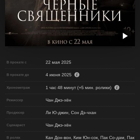
22 мая 2025
В прокате с
4 июня 2025
В прокате до
1 час 48 минут (+5 мин. ролики)
Хронометраж
Чан Джэ-хён
Режиссер
Ли Ю-джин, Сон Дэ-чхан
Продюсер
Чан Джэ-хён
Сценарист
Кан Дон-вон, Ким Юн-сок, Пак Со-дам, Пак
В ролях