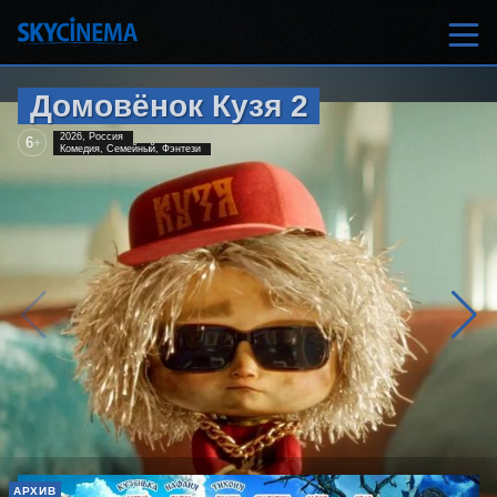
Домовёнок Кузя 2
2026, Россия
6
+
Комедия, Семейный, Фэнтези
АРХИВ