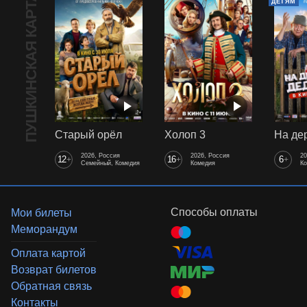
ПУШКИНСКАЯ КАРТА
ДЕТЯМ
Старый орёл
Холоп 3
2026, Россия
2026, Россия
20
12
16
6
+
+
+
Семейный, Комедия
Комедия
К
Способы оплаты
Мои билеты
Меморандум
Оплата картой
Возврат билетов
Обратная связь
Контакты