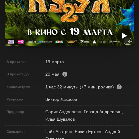
19 марта
В прокате с
20 мая
В прокате до
1 час 32 минуты (+7 мин. ролики)
Хронометраж
Виктор Лакисов
Режиссер
Сарик Андреасян, Гевонд Андреасян,
Продюсер
Илья Шувалов
Гайк Асатрян, Ерзия Ертлес, Андрей
Сценарист