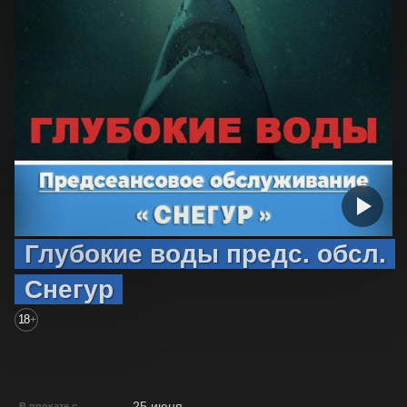
Глубокие воды предс. обсл.
Снегур
18
+
25 июня
В прокате с