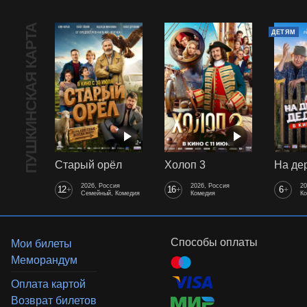
ПУШКИНСКАЯ КАРТА
ДЕТЯМ
Старый орёл
Холоп 3
2026, Россия
2026, Россия
20
12
16
6
+
+
+
Семейный, Комедия
Комедия
К
Способы оплаты
Мои билеты
Меморандум
Оплата картой
Возврат билетов