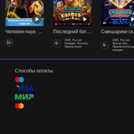
Человек-паук: Нет пути домой (2021) предс. обсл. Снегур
Последний богатырь. Колобок
Смеш
2026, Россия
2025, Россия
12
+
6
+
Комедия, Фэнтези,
Фантастика,
6
+
Приключения
Приключенческа
комедия
Способы оплаты