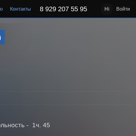
8 929 207 55 95
но
Контакты
Войти
р
ность -  1ч. 45 