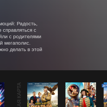
оций: Радость, 
 справляться с 
йли с родителями 
 мегаполис. 
но делать в этой 
ДЕ