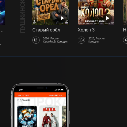
ПУШКИНСКАЯ КАРТА
арики сквозь вселенные
Старый орёл
Холоп 3
2026, Россия
2026, Россия
12
16
6
+
+
Семейный, Комедия
Комедия
я