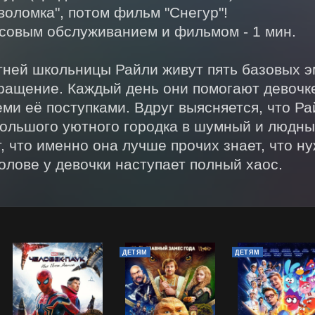
воломка", потом фильм "Снегур"!

овым обслуживанием и фильмом - 1 мин.

тней школьницы Райли живут пять базовых эм
вращение. Каждый день они помогают девочке
ми её поступками. Вдруг выясняется, что Ра
большого уютного городка в шумный и людный
, что именно она лучше прочих знает, что нуж
голове у девочки наступает полный хаос.
ДЕТЯМ
ДЕТЯМ