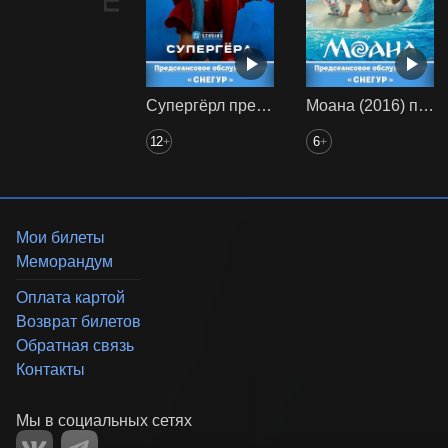
Супергёрл предс. обсл. Снегур
Моана (2016) предс. обсл. Снегур
12
6
+
+
Мои билеты
Меморандум
Оплата картой
Возврат билетов
Обратная связь
Контакты