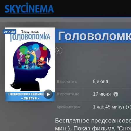
Головоломка
АРХИВ
6
+
8 июня
В прокате с
17 июня
В прокате до
1 час 45 минут (+
Хронометраж
Бесплатное предсеансовое
мин.). Показ фильма "Снег