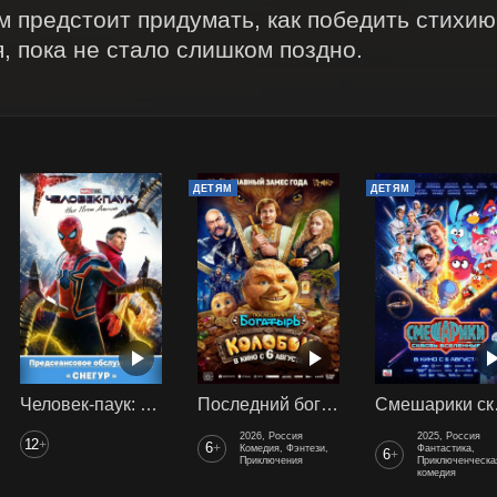
м предстоит придумать, как победить стихию 
, пока не стало слишком поздно.
ДЕТЯМ
ДЕТЯМ
Человек-паук: Нет пути домой (2021) предс. обсл. Снегур
Последний богатырь. Колобок
Смеш
2026, Россия
2025, Россия
12
+
6
+
Комедия, Фэнтези,
Фантастика,
6
+
Приключения
Приключенческа
комедия