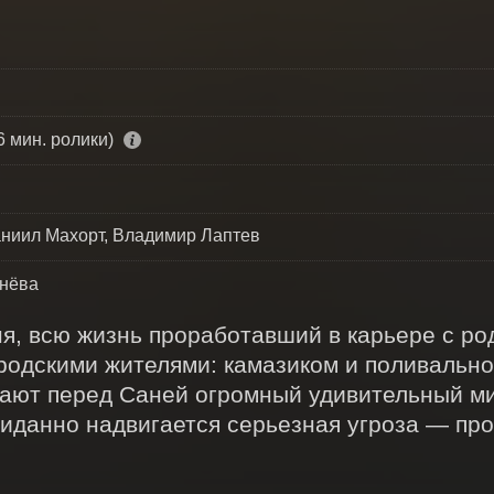
6 мин. ролики)
аниил Махорт, Владимир Лаптев
нёва
я, всю жизнь проработавший в карьере с род
родскими жителями: камазиком и поливально
ают перед Саней огромный удивительный ми
жиданно надвигается серьезная угроза — про