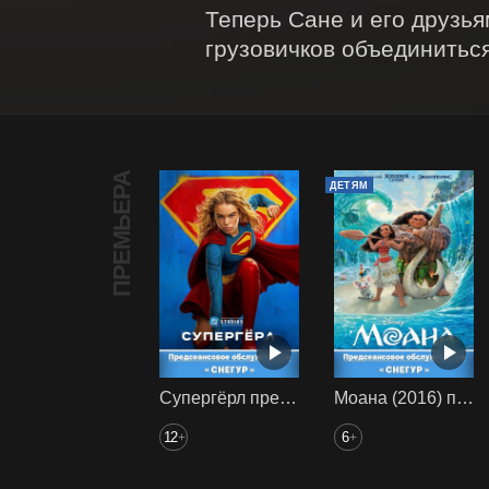
Теперь Сане и его друзья
грузовичков объединиться
ПРЕМЬЕРА
ДЕТЯМ
Супергёрл предс. обсл. Снегур
Моана (2016) предс. обсл. Снегур
12
6
+
+