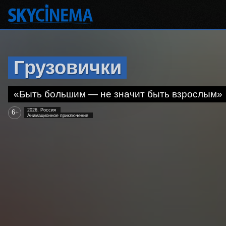
Грузовички
«Быть большим — не значит быть взрослым»
2026, Россия
6
+
Анимационное приключение