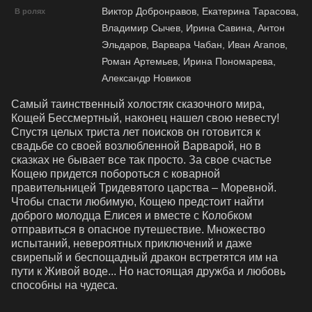
Виктор Добронравов, Екатерина Тарасова,
В ролях
Владимир Сычев, Ирина Савина, Антон
Эльдаров, Варвара Чабан, Иван Агапов,
Роман Артемьев, Ирина Пономарева,
Александр Новиков
Самый таинственный холостяк сказочного мира, 
Кощей Бессмертный, наконец нашел свою невесту! 
Спустя целых триста лет поисков он готовится к 
свадьбе со своей возлюбленной Варварой, но в 
сказках не бывает все так просто. За свое счастье 
Кощею придется побороться с коварной 
правительницей Тридевятого царства – Моревной. 
Чтобы спасти любимую, Кощею предстоит найти 
доброго молодца Елисея и вместе с Колобком 
отправиться в опасное путешествие. Множество 
испытаний, невероятных приключений и даже 
свирепый и беспощадный дракон встретятся им на 
пути к Живой воде... Но настоящая дружба и любовь 
способны на чудеса.