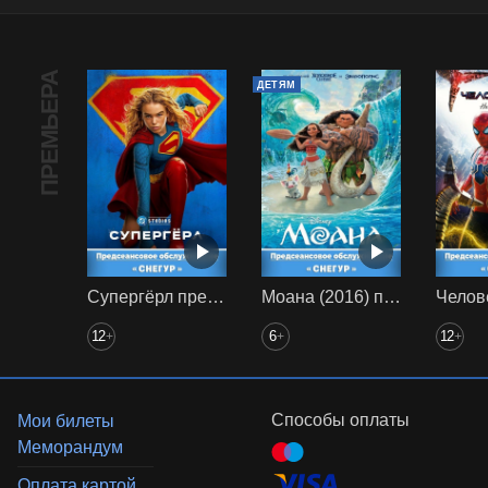
ПРЕМЬЕРА
ДЕТЯМ
Супергёрл предс. обсл. Снегур
Моана (2016) предс. обсл. Снегур
12
6
12
+
+
+
Способы оплаты
Мои билеты
Меморандум
Оплата картой