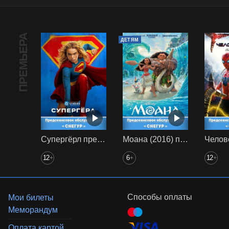
ПРЕМЬЕРА
ДЕТЯМ
Супергёрл предс. обсл. Снегур
Моана (2016) предс. обсл. Снегур
12
6
12
+
+
+
Способы оплаты
Мои билеты
Меморандум
Оплата картой