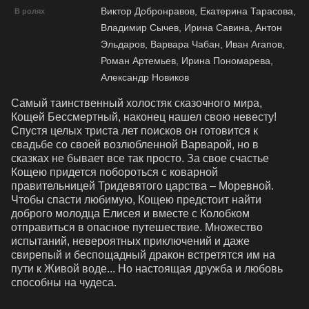
Виктор Добронравов, Екатерина Тарасова,
В ролях
Владимир Сычев, Ирина Савина, Антон
Эльдаров, Варвара Чабан, Иван Агапов,
Роман Артемьев, Ирина Пономарева,
Александр Новиков
Самый таинственный холостяк сказочного мира, 
Кощей Бессмертный, наконец нашел свою невесту! 
Спустя целых триста лет поисков он готовится к 
свадьбе со своей возлюбленной Варварой, но в 
сказках не бывает все так просто. За свое счастье 
Кощею придется побороться с коварной 
правительницей Тридевятого царства – Моревной. 
Чтобы спасти любимую, Кощею предстоит найти 
доброго молодца Елисея и вместе с Колобком 
отправиться в опасное путешествие. Множество 
испытаний, невероятных приключений и даже 
свирепый и беспощадный дракон встретятся им на 
пути к Живой воде... Но настоящая дружба и любовь 
способны на чудеса.