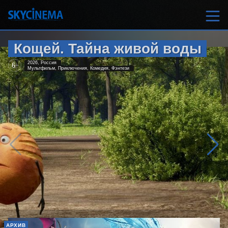
Кощей. Тайна живой воды
2026, Россия
6
+
Мультфильм, Приключения, Комедия, Фэнтези
АРХИВ