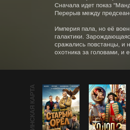
Сначала идет показ "Манд
Перерыв между предсеанс
Империя пала, но её воен
галактики. Зарождающаяс
сражались повстанцы, и 
охотника за головами, и е
ПУШКИНСКАЯ КАРТА