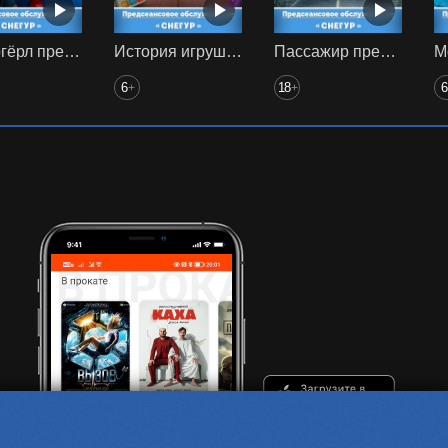
Супергёрл предс. обсл. Снегур
История игрушек 5 предс. обсл. Снегур
Пассажир предс. обсл. Снегур
6
18
6
+
+