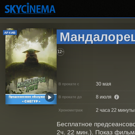
Мандалорец 
АРХИВ
12
+
30 мая
В прокате с
8 июля
В прокате до
2 часа 22 минуты
Хронометраж
Бесплатное предсеансовое
2ч. 22 мин.). Показ фильма