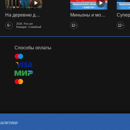
На деревню дедушке 2
Миньоны и монстры предс. обсл. Снегур
2026, Россия
6
12
12
+
+
+
Комедия, Семейный
Способы оплаты
налитики