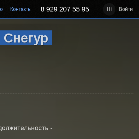
8 929 207 55 95
но
Контакты
Войти
 Снегур
лжительность -  