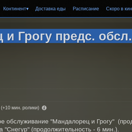
Континент
Доставка еды
Расписание
Скоро в ки
и Грогу предс. обсл.
 (+10 мин. ролики)
 обслуживание "Мандалорец и Грогу"  (продо
 "Снегур" (продолжительность - 6 мин.). 
