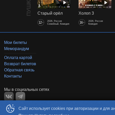
Старый орёл
Холоп 3
2026, Россия
2026, Россия
12
16
+
+
Семейный, Комедия
Комедия
Мои билеты
Меморандум
Оплата картой
Возврат билетов
Обратная связь
Контакты
«‎SKYCINEMA»
Сайт использует cookies при авторизации и для а
©
2019-
2026
Powered by
p24.app