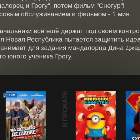
алорец и Грогу", потом фильм "Снегур"!

овым обслуживанием и фильмом - 1 мин.

ачальники всё ещё держат под своим контро
я Новая Республика пытается защитить идеал
нанимает для задания мандалорца Дина Джар
го юного ученика Грогу.
В ПРОКАТЕ
ДЕТЯМ