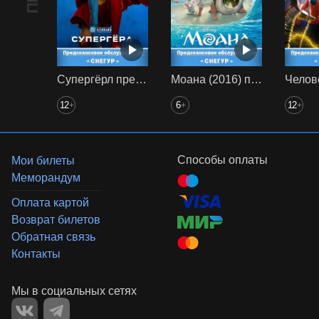
Супергёрл предс. обсл. Снегур
Моана (2016) предс. обсл. Снегур
12
6
12
+
+
+
Способы оплаты
Мои билеты
Меморандум
Оплата картой
Возврат билетов
Обратная связь
Контакты