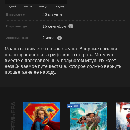
дней
часов
минут
секунд
20 августа
В прокате с
16 сентября
В прокате до
2 часа
Хронометраж
Моана откликается на зов океана. Впервые в жизни 
она отправляется за риф своего острова Мотунуи 
вместе с прославленным полубогом Мауи. Их ждёт 
незабываемое путешествие, которое должно вернуть 
процветание её народу.
ПРЕМЬЕРА
ДЕТЯМ