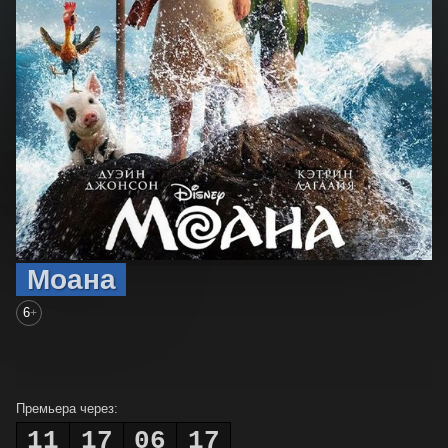
Моана
6
+
Премьера через:
11
17
06
16