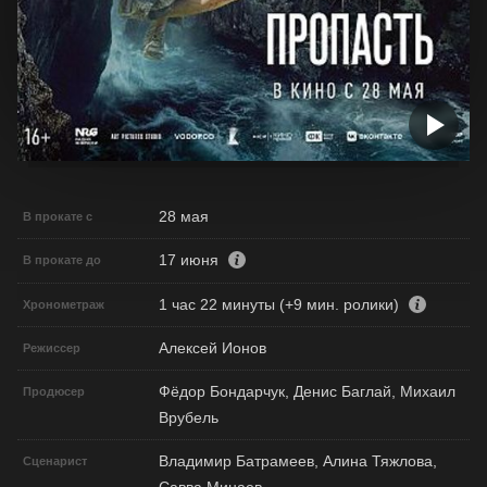
28 мая
В прокате с
17 июня
В прокате до
1 час 22 минуты (+9 мин. ролики)
Хронометраж
Алексей Ионов
Режиссер
Фёдор Бондарчук, Денис Баглай, Михаил
Продюсер
Врубель
Владимир Батрамеев, Алина Тяжлова,
Сценарист