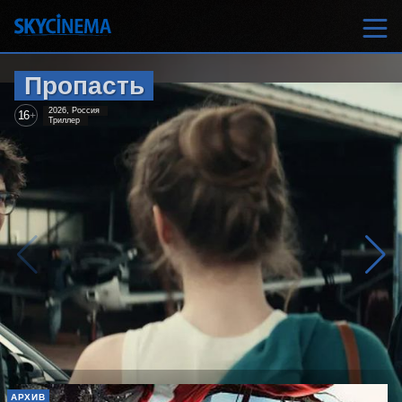
Пропасть
2026, Россия
16
+
Триллер
АРХИВ