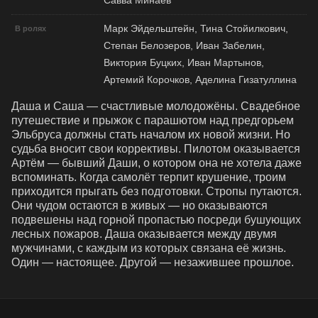
Савва Минаев
Марк Эйдельштейн, Тина Стойилкович,
В ролях
Степан Белозеров, Иван Забелин,
Виктория Буцких, Иван Мартынов,
Артемий Корочков, Аделина Гизатуллина
Даша и Саша — счастливые молодожёны. Свадебное 
путешествие и прыжок с парашютом над предгорьем 
Эльбруса должны стать началом их новой жизни. Но 
судьба вносит свои коррективы. Пилотом оказывается 
Артём — бывший Даши, о котором она не хотела даже 
вспоминать. Когда самолёт терпит крушение, троим 
приходится прыгать без подготовки. Стропы путаются. 
Они чудом остаются в живых — но оказываются 
подвешены над горной пропастью посреди бушующих 
лесных пожаров. Даша оказывается между двумя 
мужчинами, с каждым из которых связана её жизнь. 
Один — настоящее. Другой — незажившее прошлое.