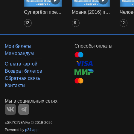
Супергёрл предс. обсл. Снегур
Моана (2016) предс. обсл. Снегур
12
6
12
+
+
+
Способы оплаты
Мои билеты
Меморандум
Оплата картой
Возврат билетов
Обратная связь
Контакты
«‎SKYCINEMA»
©
2019-
2026
Powered by
p24.app