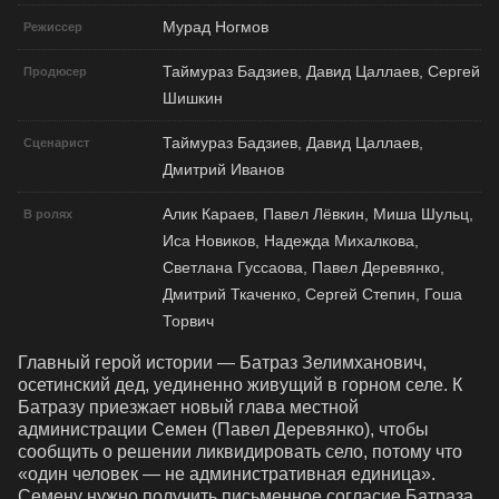
Мурад Ногмов
Режиссер
Таймураз Бадзиев, Давид Цаллаев, Сергей
Продюсер
Шишкин
Таймураз Бадзиев, Давид Цаллаев,
Сценарист
Дмитрий Иванов
Алик Караев, Павел Лёвкин, Миша Шульц,
В ролях
Иса Новиков, Надежда Михалкова,
Светлана Гуссаова, Павел Деревянко,
Дмитрий Ткаченко, Сергей Степин, Гоша
Торвич
Главный герой истории — Батраз Зелимханович, 
осетинский дед, уединенно живущий в горном селе. К 
Батразу приезжает новый глава местной 
администрации Семен (Павел Деревянко), чтобы 
сообщить о решении ликвидировать село, потому что 
«один человек — не административная единица». 
Семену нужно получить письменное согласие Батраза 