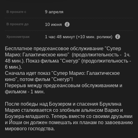
9 апреля
В прокате с
10 июня
В прокате до
1 час 48 минут (+10 мин. ролики)
Хронометраж
Бесплатное предсеансовое обслуживание "Супер 
Марио: Галактическое кино"  (продолжительность -  1ч. 
48 мин.). Показ фильма "Снегур" (продолжительность - 
6 мин.). 

Сначала идет показ "Супер Марио: Галактическое 
кино", потом фильм "Снегур"!

Перерыв между предсеансовым обслуживанием и 
фильмом - 1 мин.

После победы над Боузером и спасения Бруклина 
Марио сталкивается со злобным альянсом Варио и 
Боузера-младшего. Теперь вместе со своими друзьями 
и Йоши он должен помешать их планам по завоеванию 
мирового господства.