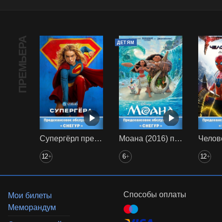
ПРЕМЬЕРА
ДЕТЯМ
Супергёрл предс. обсл. Снегур
Моана (2016) предс. обсл. Снегур
12
6
12
+
+
+
Способы оплаты
Мои билеты
Меморандум