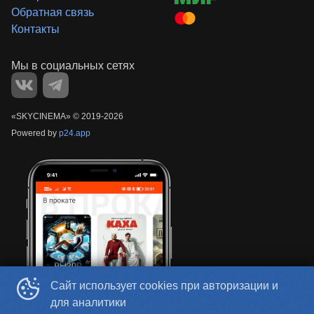
Обратная связь
Контакты
«‎SKYCINEMA»
©
2019-
2026
Powered by
p24.app
Сайт использует cookies при авторизации и
для аналитики