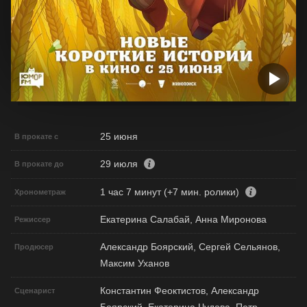
25 июня
В прокате с
29 июля
В прокате до
1 час 7 минут (+7 мин. ролики)
Хронометраж
Екатерина Салабай, Анна Миронова
Режиссер
Александр Боярский, Сергей Сельянов,
Продюсер
Максим Уханов
Константин Феоктистов, Александр
Сценарист