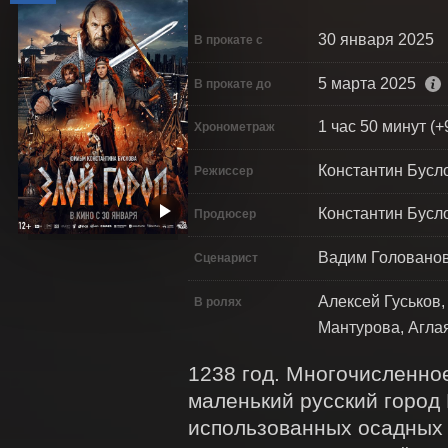
30 января 2025
В прокате с
5 марта 2025
В прокате до
1 час 50 минут (+
Хронометраж
Константин Бусл
Режиссер
Константин Бусл
Продюсер
Вадим Головано
Сценарист
Алексей Гуськов
В ролях
Мантурова, Агла
1238 год. Многочисленное
маленький русский город 
использованных осадных о