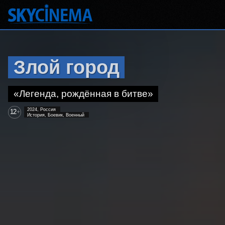
Злой город
«Легенда, рождённая в битве»
2024, Россия
12
+
История, Боевик, Военный