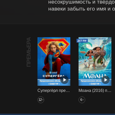
несокрушимость и твёрдос
навеки забыть его имя и
ПРЕМЬЕРА
ДЕТЯМ
Супергёрл предс. обсл. Снегур
Моана (2016) предс. обсл. Снегур
12
6
+
+