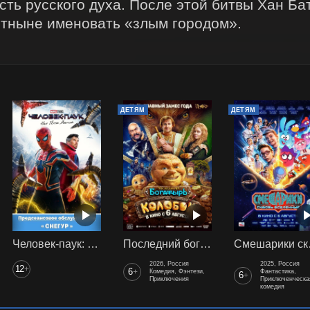
ть русского духа. После этой битвы Хан Бат
 отныне именовать «злым городом».
ДЕТЯМ
ДЕТЯМ
Человек-паук: Нет пути домой (2021) предс. обсл. Снегур
Последний богатырь. Колобок
Смеш
2026, Россия
2025, Россия
12
+
6
+
Комедия, Фэнтези,
Фантастика,
6
+
Приключения
Приключенческа
комедия