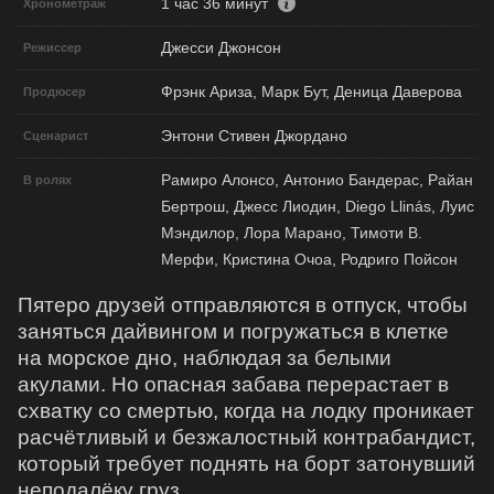
1 час 36 минут
Хронометраж
Джесси Джонсон
Режиссер
Фрэнк Ариза, Марк Бут, Деница Даверова
Продюсер
Энтони Стивен Джордано
Сценарист
Рамиро Алонсо, Антонио Бандерас, Райан
В ролях
Бертрош, Джесс Лиодин, Diego Llinás, Луис
Мэндилор, Лора Марано, Тимоти В.
Мерфи, Кристина Очоа, Родриго Пойсон
Пятеро друзей отправляются в отпуск, чтобы
заняться дайвингом и погружаться в клетке
на морское дно, наблюдая за белыми
акулами. Но опасная забава перерастает в
схватку со смертью, когда на лодку проникает
расчётливый и безжалостный контрабандист,
который требует поднять на борт затонувший
неподалёку груз.