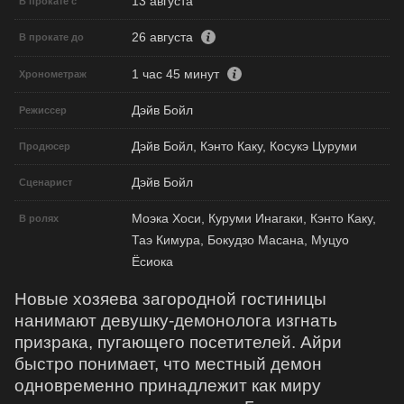
13 августа
В прокате с
26 августа
В прокате до
1 час 45 минут
Хронометраж
Дэйв Бойл
Режиссер
Дэйв Бойл, Кэнто Каку, Косукэ Цуруми
Продюсер
Дэйв Бойл
Сценарист
Моэка Хоси, Куруми Инагаки, Кэнто Каку,
В ролях
Таэ Кимура, Бокудзо Масана, Муцуо
Ёсиока
Новые хозяева загородной гостиницы
нанимают девушку-демонолога изгнать
призрака, пугающего посетителей. Айри
быстро понимает, что местный демон
одновременно принадлежит как миру