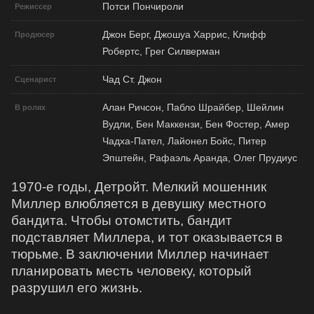
Потси Пончироли
Режиссер
Джон Берг, Джошуа Харрис, Клифф
Продюсер
Робертс, Грег Силверман
Чад Ст. Джон
Сценарист
Алан Ричсон, Пабло Шрайбер, Шейлин
В ролях
Вудли, Бен Маккензи, Бен Фостер, Амер
Чадха-Пател, Лайонел Бойс, Питер
Эпштейн, Рафаэль Аранда, Олег Прудиус
1970-е годы, Детройт. Мелкий мошенник
Миллер влюбляется в девушку местного
бандита. Чтобы отомстить, бандит
подставляет Миллера, и тот оказывается в
тюрьме. В заключении Миллер начинает
планировать месть человеку, который
разрушил его жизнь.