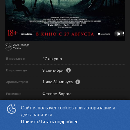
2026, Канада
18
+
Ужасы
27 августа
В прокате с
9 сентября
В прокате до
1 час 31 минута
Хронометраж
Фелипе Варгас
Режиссер
Даррен Кэмерон, Адам Фридландер,
Продюсер
Сайт использует cookies при авторизации и
Райан Плащински, Ник Скалли
для аналитики
Принять
Читать подробнее
Фелипе Варгас
Сценарист