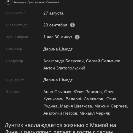
0
+
Анимация, Приключения, Семейный
27 августа
В прокате с
23 сентября
В прокате до
1 час 30 минут
Хронометраж
Дарина Шмидт
Режиссер
Александр Боярский, Сергей Сельянов,
Продюсер
Антон Златопольский
Дарина Шмидт
Сценарист
Анна Слынько, Юлия Зоркина, Олег
В ролях
Куликович, Валерий Смекалов, Юлия
Рудина, Мария Цветкова, Максим Сергеев,
Анатолий Петров, Михаил Черняк
Лунтик наслаждается жизнью с Мамой на
Луне и регулярно летает в гости к своим