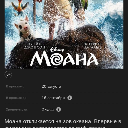
6
+
20 августа
В прокате с
16 сентября
В прокате до
2 часа
Хронометраж
Моана откликается на зов океана. Впервые в