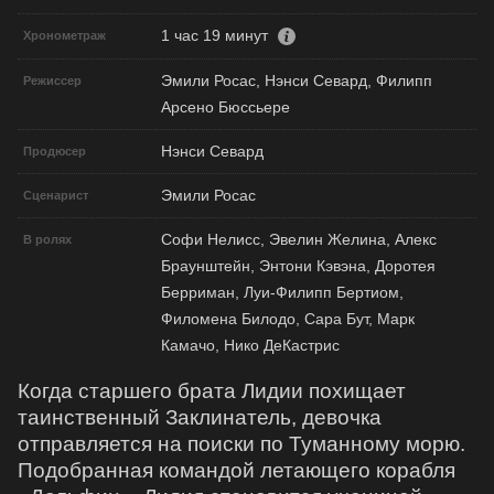
1 час 19 минут
Хронометраж
Эмили Росас, Нэнси Севард, Филипп
Режиссер
Арсено Бюссьере
Нэнси Севард
Продюсер
Эмили Росас
Сценарист
Софи Нелисс, Эвелин Желина, Алекс
В ролях
Браунштейн, Энтони Кэвэна, Доротея
Берриман, Луи-Филипп Бертиом,
Филомена Билодо, Сара Бут, Марк
Камачо, Нико ДеКастрис
Когда старшего брата Лидии похищает
таинственный Заклинатель, девочка
отправляется на поиски по Туманному морю.
Подобранная командой летающего корабля