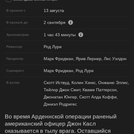
13 августа
В прокате с
2 сентября
В прокате до
1 час 43 минуты
Хронометраж
Род Лури
Режиссер
Марк Фридман, Ярив Лернер, Лес Уэлдон
Продюсер
Марк Фридман, Род Лури
Сценарист
Скотт Иствуд, Колин Хэнкс, Онжаню Эллис,
В ролях
Тейлор Джон Смит, Кваме Паттерсон,
Джонатан Юнгер, Скотт Алда Коффи,
Дэниэл Родригес
Во время Арденнской операции раненый
американский офицер Джон Касл
оказывается в тылу врага. Оставшийся