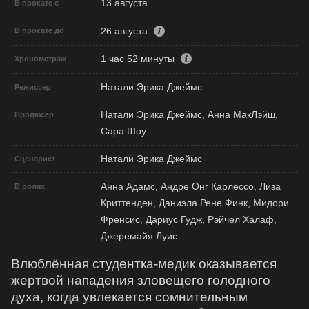
13 августа
В прокате с
26 августа
В прокате до
1 час 52 минуты
Хронометраж
Натали Эрика Джеймс
Режиссер
Натали Эрика Джеймс, Анна МакЛэйш,
Продюсер
Сара Шоу
Натали Эрика Джеймс
Сценарист
Анна Адамс, Андре Онг Карлессо, Лиза
В ролях
Криттенден, Даниэла Рене Финк, Мидори
Френсис, Дариус Гудж, Рэйчел Халаф,
Джеремайя Луис
Влюблённая студентка-медик оказывается
жертвой нападения зловещего голодного
духа, когда увлекается сомнительным