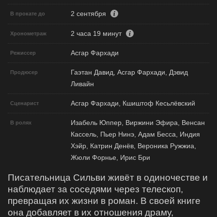
2 сентября
В прокате до
2 часа 19 минут
Хронометраж
Асгар Фархади
Режиссер
Гаэтан Давид, Асгар Фархади, Дэвид
Продюсер
Ливайн
Асгар Фархади, Кшиштоф Кесьлёвский
Сценарист
Изабель Юппер, Виржини Эфира, Венсан
В ролях
Кассель, Пьер Нинэ, Адам Бесса, Индия
Хэйр, Катрин Денёв, Вероника Ружжиа,
Жюли Форнье, Ирис Бри
Писательница Сильви живёт в одиночестве и
наблюдает за соседями через телескоп,
превращая их жизни в роман. В своей книге
она добавляет в их отношения драму,