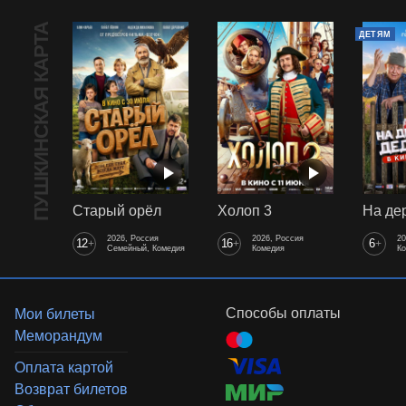
ПУШКИНСКАЯ КАРТА
ДЕТЯМ
Старый орёл
Холоп 3
2026, Россия
2026, Россия
20
12
16
6
+
+
+
Семейный, Комедия
Комедия
К
Способы оплаты
Мои билеты
Меморандум
Оплата картой
Возврат билетов