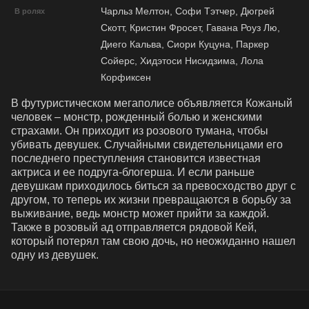
Чарльз Мелтон, Софи Тэтчер, Дюгрей
В ролях
Скотт, Кристин Фросет, Гавана Роуз Лю,
Диего Кальва, Сиори Куцуна, Паркер
Сойерс, Хидэтоси Нисидзима, Лола
Корфиксен
В футуристическом мегаполисе объявляется Кожаный 
человек – монстр, рожденный болью и женскими 
страхами. Он приходит из розового тумана, чтобы 
убивать девушек. Случайными свидетельницами его 
последнего преступления становится известная 
актриса и ее подруга-блогерша. И если раньше 
девушкам приходилось биться за превосходство друг с 
другом, то теперь их жизни превращаются в борьбу за 
выживание, ведь монстр может прийти за каждой. 
Также в розовый ад отправляется рядовой Кей, 
который потерял там свою дочь, но неожиданно нашел 
одну из девушек.