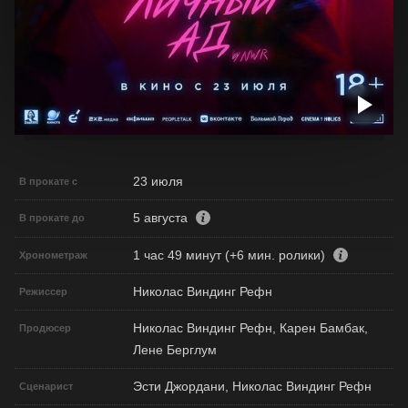
23 июля
В прокате с
5 августа
В прокате до
1 час 49 минут (+6 мин. ролики)
Хронометраж
Николас Виндинг Рефн
Режиссер
Николас Виндинг Рефн, Карен Бамбак,
Продюсер
Лене Берглум
Эсти Джордани, Николас Виндинг Рефн
Сценарист