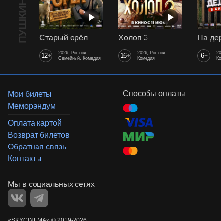
Старый орёл
Холоп 3
2026, Россия
2026, Россия
20
12
16
6
+
+
+
Семейный, Комедия
Комедия
К
Способы оплаты
Мои билеты
Меморандум
Оплата картой
Возврат билетов
Обратная связь
Контакты
«‎SKYCINEMA»
©
2019-
2026