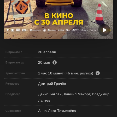
30 апреля
В прокате с
20 мая
В прокате до
1 час 18 минут (+6 мин. ролики)
Хронометраж
Дмитрий Грачёв
Режиссер
Денис Баглай, Даниил Махорт, Владимир
Продюсер
Лаптев
Анна-Лиза Техменёва
Сценарист