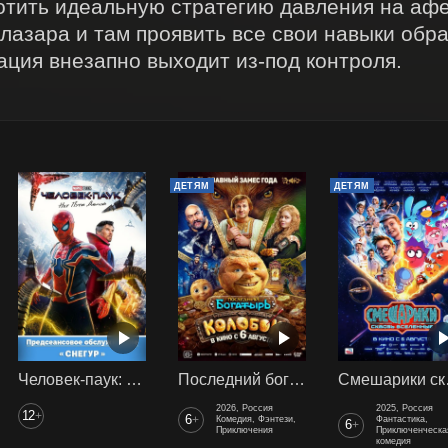
отить идеальную стратегию давления на афе
лазара и там проявить все свои навыки обр
уация внезапно выходит из-под контроля.
ДЕТЯМ
ДЕТЯМ
Человек-паук: Нет пути домой (2021) предс. обсл. Снегур
Последний богатырь. Колобок
Смеш
2026, Россия
2025, Россия
12
+
6
+
Комедия, Фэнтези,
Фантастика,
6
+
Приключения
Приключенческа
комедия