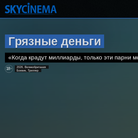
Грязные деньги
«Когда крадут миллиарды, только эти парни м
2026, Великобритания
18
+
Боевик, Триллер