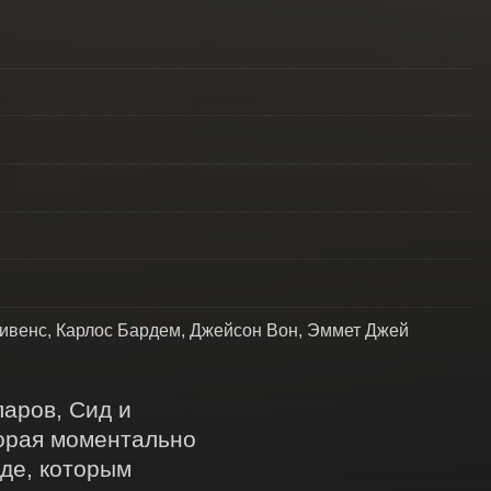
тивенс, Карлос Бардем, Джейсон Вон, Эммет Джей
ров, Сид и 
орая моментально 
де, которым 