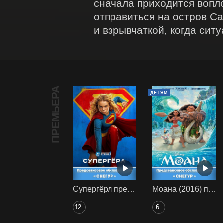
сначала приходится вопл
отправиться на остров Са
и взрывчаткой, когда сит
ПРЕМЬЕРА
ДЕТЯМ
Супергёрл предс. обсл. Снегур
Моана (2016) предс. обсл. Снегур
12
6
+
+