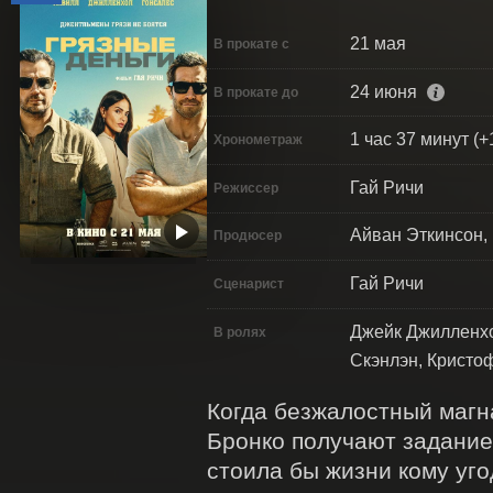
21 мая
В прокате с
24 июня
В прокате до
1 час 37 минут (+
Хронометраж
Гай Ричи
Режиссер
Айван Эткинсон,
Продюсер
Гай Ричи
Сценарист
Джейк Джилленхо
В ролях
Скэнлэн, Кристо
Когда безжалостный магн
Бронко получают задание
стоила бы жизни кому уго