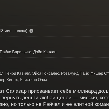
13 мин. ролики)
 Пабло Бариньяга, Дэйв Каплан
л, Генри Кавилл, Эйса Гонсалес, Розамунд Пайк, Фишер С
фер Хивью, Кристиан Очоа
ат Салазар присваивает себе миллиард долла
 вернуть деньги любой ценой — миссия, кот
дно, но только не Рэйчел и ее элитной коман