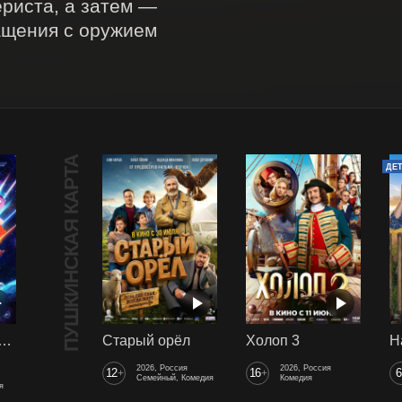
риста, а затем — 
ащения с оружием 
ПУШКИНСКАЯ КАРТА
ДЕ
арики сквозь вселенные
Старый орёл
Холоп 3
2026, Россия
2026, Россия
12
16
6
+
+
Семейный, Комедия
Комедия
я