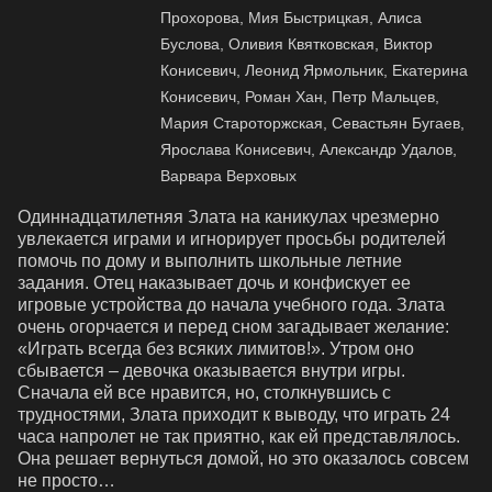
Прохорова, Мия Быстрицкая, Алиса
Буслова, Оливия Квятковская, Виктор
Конисевич, Леонид Ярмольник, Екатерина
Конисевич, Роман Хан, Петр Мальцев,
Мария Староторжская, Севастьян Бугаев,
Ярослава Конисевич, Александр Удалов,
Варвара Верховых
Одиннадцатилетняя Злата на каникулах чрезмерно 
увлекается играми и игнорирует просьбы родителей 
помочь по дому и выполнить школьные летние 
задания. Отец наказывает дочь и конфискует ее 
игровые устройства до начала учебного года. Злата 
очень огорчается и перед сном загадывает желание: 
«Играть всегда без всяких лимитов!». Утром оно 
сбывается – девочка оказывается внутри игры. 
Сначала ей все нравится, но, столкнувшись с 
трудностями, Злата приходит к выводу, что играть 24 
часа напролет не так приятно, как ей представлялось. 
Она решает вернуться домой, но это оказалось совсем 
не просто…