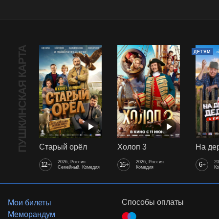
ПУШКИНСКАЯ КАРТА
ДЕТЯМ
Старый орёл
Холоп 3
2026, Россия
2026, Россия
20
12
16
6
+
+
+
Семейный, Комедия
Комедия
К
Способы оплаты
Мои билеты
Меморандум