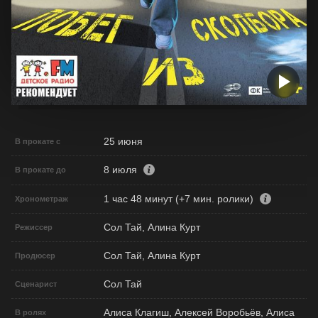
25 июня
В прокате с
8 июля
В прокате до
1 час 48 минут (+7 мин. ролики)
Хронометраж
Сол Тай, Алина Курт
Режиссер
Сол Тай, Алина Курт
Продюсер
Сол Тай
Сценарист
Алиса Клагиш, Алексей Воробьёв, Алиса
В ролях