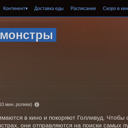
Континент
Доставка еды
Расписание
Скоро в ки
 монстры
10 мин. ролики)
маются в кино и покоряют Голливуд. Чтобы с
страх, они отправляются на поиски самых п