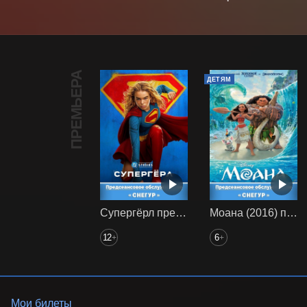
ПРЕМЬЕРА
ДЕТЯМ
Супергёрл предс. обсл. Снегур
Моана (2016) предс. обсл. Снегур
12
6
+
+
Мои билеты