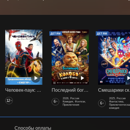
ДЕТЯМ
ДЕТЯМ
Человек-паук: Нет пути домой (2021) предс. обсл. Снегур
Последний богатырь. Колобок
Смеш
2026, Россия
2025, Россия
12
+
6
+
Комедия, Фэнтези,
Фантастика,
6
+
Приключения
Приключенческа
комедия
Способы оплаты