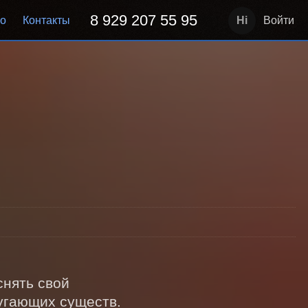
8 929 207 55 95
но
Контакты
Войти
нять свой 
угающих существ.