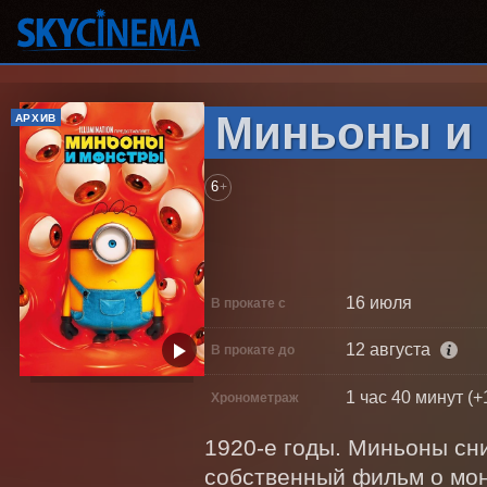
Миньоны и
АРХИВ
6
+
16 июля
В прокате с
12 августа
В прокате до
1 час 40 минут (+
Хронометраж
1920-е годы. Миньоны сни
собственный фильм о мон