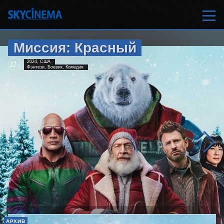
Миссия: Красный
2024, США
12
+
Фэнтези, Боевик, Комедия
АРХИВ