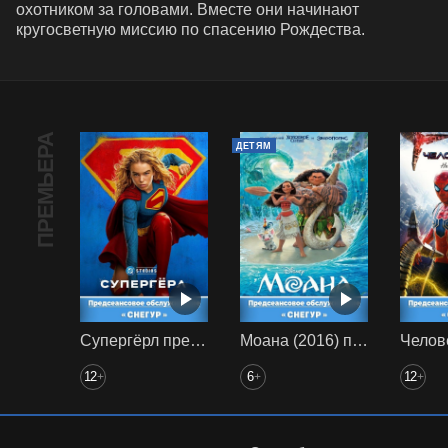
охотником за головами. Вместе они начинают 
кругосветную миссию по спасению Рождества.
ПРЕМЬЕРА
ДЕТЯМ
Супергёрл предс. обсл. Снегур
Моана (2016) предс. обсл. Снегур
12
6
12
+
+
+