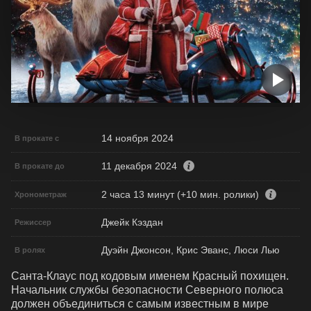
14 ноября 2024
В прокате с
11 декабря 2024
В прокате до
2 часа 13 минут (+10 мин. ролики)
Хронометраж
Джейк Кэздан
Режиссер
Дуэйн Джонсон, Крис Эванс, Люси Лью
В ролях
Санта-Клаус под кодовым именем Красный похищен. 
Начальник службы безопасности Северного полюса 
должен объединиться с самым известным в мире 