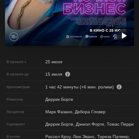
25 июня
В прокате с
15 июля
В прокате до
1 час 42 минуты (+6 мин. ролики)
Хронометраж
Деррик Борте
Режиссер
Марк Фазано, Дебора Гловер
Продюсер
Деррик Борте, Дэниэл Форте, Томас Перри
Сценарист
Рассел Кроу, Люк Эванс, Тереза Палмер,
В ролях