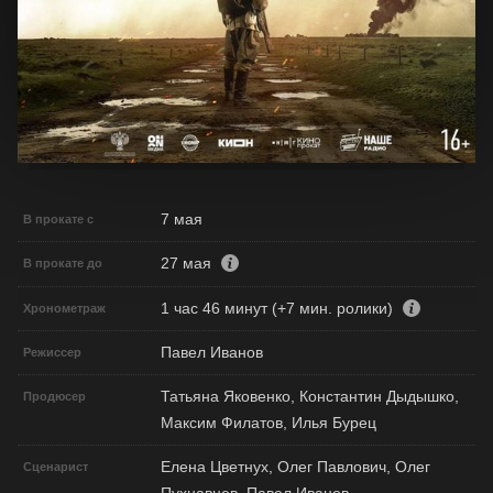
7 мая
В прокате с
27 мая
В прокате до
1 час 46 минут (+7 мин. ролики)
Хронометраж
Павел Иванов
Режиссер
Татьяна Яковенко, Константин Дыдышко,
Продюсер
Максим Филатов, Илья Бурец
Елена Цветнух, Олег Павлович, Олег
Сценарист