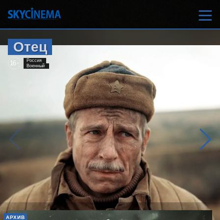
Отец
Россия
16
+
Военный
АРХИВ