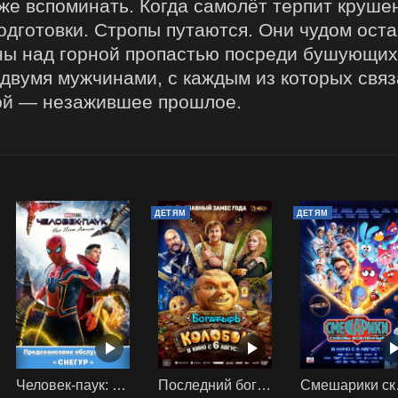
же вспоминать. Когда самолёт терпит крушен
одготовки. Стропы путаются. Они чудом оста
ы над горной пропастью посреди бушующих 
вумя мужчинами, с каждым из которых связа
ой — незажившее прошлое.
ДЕТЯМ
ДЕТЯМ
Человек-паук: Нет пути домой (2021) предс. обсл. Снегур
Последний богатырь. Колобок
Смеш