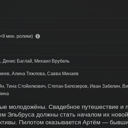
+9 мин. ролики)
, Денис Баглай, Михаил Врубель
еев, Алина Тяжлова, Савва Минаев
н, Тина Стойилкович, Степан Белозеров, Иван Забелин, Ви
лина
е молодожёны. Свадебное путешествие и п
м Эльбруса должны стать началом их новой 
ективы. Пилотом оказывается Артём — бывши