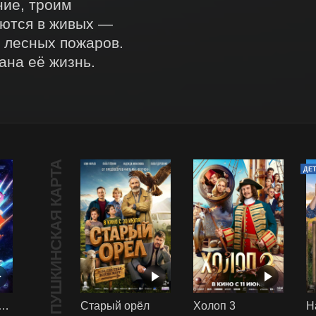
ие, троим 
ются в живых — 
лесных пожаров. 
на её жизнь. 
ПУШКИНСКАЯ КАРТА
ДЕ
арики сквозь вселенные
Старый орёл
Холоп 3