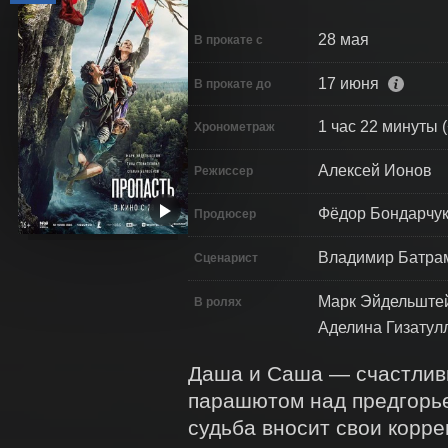
28 мая
В прокате с
17 июня
В прокате до
1 час 22 минуты (
Хронометраж
Алексей Ионов
Режиссер
Фёдор Бондарчук
Продюсер
Владимир Батрам
Сценарист
Марк Эйдельштей
В ролях
Аделина Гизатул
Даша и Саша — счастливы
парашютом над предгорье
судьба вносит свои корр