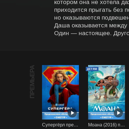
котором она не хотела да
приходится прыгать без п
но оказываются подвешен
Даша оказывается между д
Один — настоящее. Друг
ПРЕМЬЕРА
ДЕТЯМ
Супергёрл предс. обсл. Снегур
Моана (2016) предс. обсл. Снегур