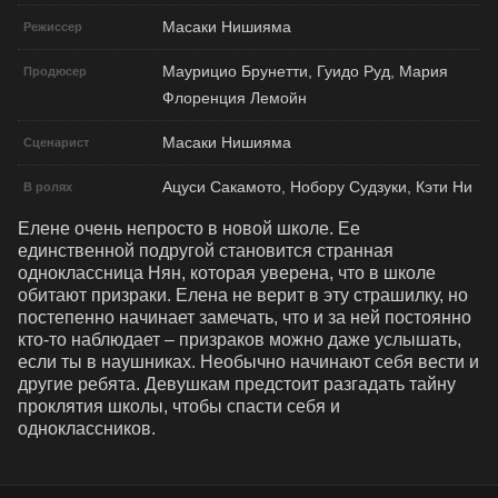
Масаки Нишияма
Режиссер
Маурицио Брунетти, Гуидо Руд, Мария
Продюсер
Флоренция Лемойн
Масаки Нишияма
Сценарист
Ацуси Сакамото, Нобору Судзуки, Кэти Ни
В ролях
Елене очень непросто в новой школе. Ее 
единственной подругой становится странная 
одноклассница Нян, которая уверена, что в школе 
обитают призраки. Елена не верит в эту страшилку, но 
постепенно начинает замечать, что и за ней постоянно 
кто-то наблюдает – призраков можно даже услышать, 
если ты в наушниках. Необычно начинают себя вести и 
другие ребята. Девушкам предстоит разгадать тайну 
проклятия школы, чтобы спасти себя и 
одноклассников.