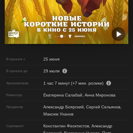
25 июня
В прокате с
29 июля
В прокате до
1 час 7 минут (+7 мин. ролики)
Хронометраж
Екатерина Салабай, Анна Миронова
Режиссер
Александр Боярский, Сергей Сельянов,
Продюсер
Максим Уханов
Константин Феоктистов, Александр
Сценарист