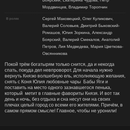
Боярский, Екатерина Чудова, Петр
Мордвинцев, Владимир Торопчин
Сергей Маковецкий, Олег Куликович,
В ролях
Валерий Соловьев, Дмитрий Быковский-
Ромашов, Юлия Зоркина, Александр
Боярский, Валерий Смекалов, Анатолий
Петров, Лия Медведева, Мария Цветкова-
Овсянникова
Покой трём богатырям только снится, да и некогда 
спать, покуда дел невпроворот. Для начала нужно 
вернуть Князю волшебную ель, исполняющую желания, 
снять с Коня Юлия любовные чары  Бабы Яги и 
поставить на место одного зазнавшегося пенька, 
который  метит в главные фавориты Князя. И вот так 
день и ночь, без отдыха и сна несут они на своих 
плечах целый город со всеми его жителями. Причём, в 
самом прямом смысле! Главное, чтобы не уронили!