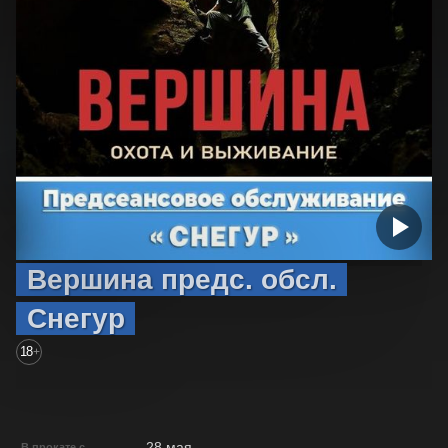
Вершина предс. обсл.
Снегур
18
+
28 мая
В прокате с